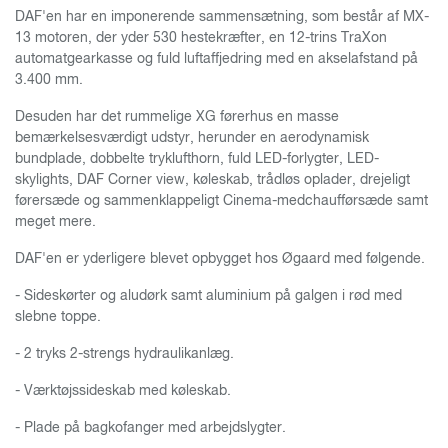
DAF'en har en imponerende sammensætning, som består af MX-
13 motoren, der yder 530 hestekræfter, en 12-trins TraXon
automatgearkasse og fuld luftaffjedring med en akselafstand på
3.400 mm.
Desuden har det rummelige XG førerhus en masse
bemærkelsesværdigt udstyr, herunder en aerodynamisk
bundplade, dobbelte tryklufthorn, fuld LED-forlygter, LED-
skylights, DAF Corner view, køleskab, trådløs oplader, drejeligt
førersæde og sammenklappeligt Cinema-medchaufførsæde samt
meget mere.
DAF'en er yderligere blevet opbygget hos Øgaard med følgende.
- Sideskørter og aludørk samt aluminium på galgen i rød med
slebne toppe.
- 2 tryks 2-strengs hydraulikanlæg.
- Værktøjssideskab med køleskab.
- Plade på bagkofanger med arbejdslygter.