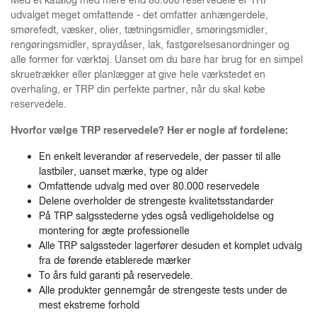
Med et katalog med mere end 80.000 reservedele er TRP
udvalget meget omfattende - det omfatter anhængerdele,
smørefedt, væsker, olier, tætningsmidler, smøringsmidler,
rengøringsmidler, spraydåser, lak, fastgørelsesanordninger og
alle former for værktøj. Uanset om du bare har brug for en simpel
skruetrækker eller planlægger at give hele værkstedet en
overhaling, er TRP din perfekte partner, når du skal købe
reservedele.
Hvorfor vælge TRP reservedele? Her er nogle af fordelene:
En enkelt leverandør af reservedele, der passer til alle
lastbiler, uanset mærke, type og alder
Omfattende udvalg med over 80.000 reservedele
Delene overholder de strengeste kvalitetsstandarder
På TRP salgsstederne ydes også vedligeholdelse og
montering for ægte professionelle
Alle TRP salgssteder lagerfører desuden et komplet udvalg
fra de førende etablerede mærker
To års fuld garanti på reservedele.
Alle produkter gennemgår de strengeste tests under de
mest ekstreme forhold