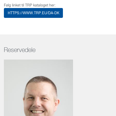
Følg linket til TRP kataloget her:
HTTPS://WWW.TRP.EU/DA-DK
Reservedele