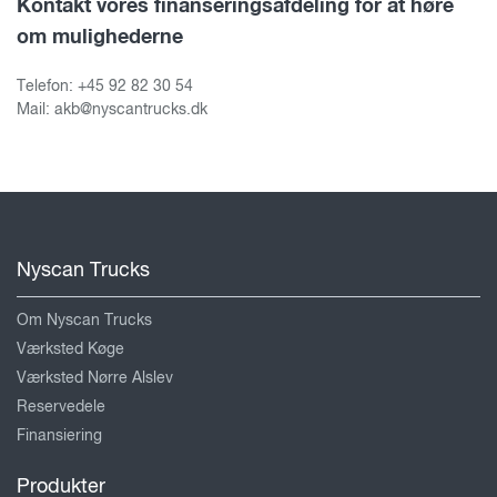
Kontakt vores finanseringsafdeling for at høre
om mulighederne
Telefon: +45 92 82 30 54
Mail: akb@nyscantrucks.dk
Nyscan Trucks
Om Nyscan Trucks
Værksted Køge
Værksted Nørre Alslev
Reservedele
Finansiering
Produkter